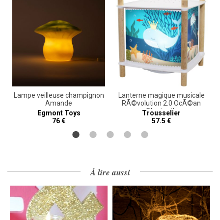
Lampe veilleuse champignon
Lanterne magique musicale
Amande
RÃ©volution 2.0 OcÃ©an
Bluetooth
Egmont Toys
Trousselier
76 €
57.5 €
À lire aussi