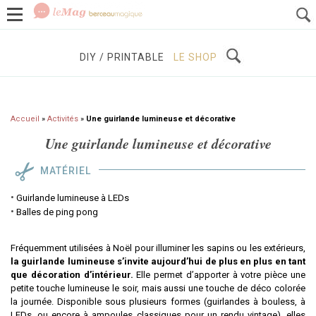
GROSSESSE
BÉBÉS / ENFANTS
À DÉCOUVRIR
DIY / PRINTABLE
LE SHOP
Accueil
»
Activités
»
Une guirlande lumineuse et décorative
Une guirlande lumineuse et décorative
MATÉRIEL
Guirlande lumineuse à LEDs
Balles de ping pong
Fréquemment utilisées à Noël pour illuminer les sapins ou les extérieurs,
la guirlande lumineuse s’invite aujourd’hui de plus en plus en tant
que décoration d’intérieur.
Elle permet d’apporter à votre pièce une
petite touche lumineuse le soir, mais aussi une touche de déco colorée
la journée. Disponible sous plusieurs formes (guirlandes à bouless, à
LEDs, ou encore à ampoules classiques pour un rendu vintage), elles