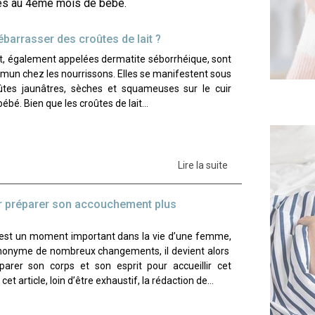
rés au 4ème mois de bébé.
arrasser des croûtes de lait ?
it, également appelées dermatite séborrhéique, sont
un chez les nourrissons. Elles se manifestent sous
ûtes jaunâtres, sèches et squameuses sur le cuir
bébé. Bien que les croûtes de lait…
Lire la suite
r préparer son accouchement plus
est un moment important dans la vie d’une femme,
ynonyme de nombreux changements, il devient alors
parer son corps et son esprit pour accueillir cet
t article, loin d’être exhaustif, la rédaction de…