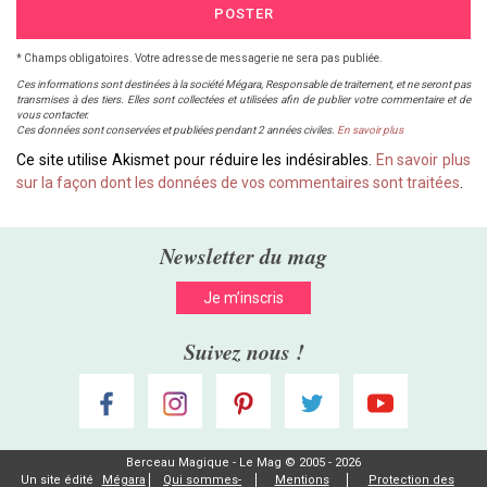
POSTER
* Champs obligatoires. Votre adresse de messagerie ne sera pas publiée.
Ces informations sont destinées à la société Mégara, Responsable de traitement, et ne seront pas
transmises à des tiers. Elles sont collectées et utilisées afin de publier votre commentaire et de
vous contacter.
Ces données sont conservées et publiées pendant 2 années civiles.
En savoir plus
Ce site utilise Akismet pour réduire les indésirables.
En savoir plus
sur la façon dont les données de vos commentaires sont traitées
.
Newsletter du mag
Je m’inscris
Suivez nous !
Berceau Magique - Le Mag © 2005 - 2026
Un site édité
Mégara
Qui sommes-
Mentions
Protection des