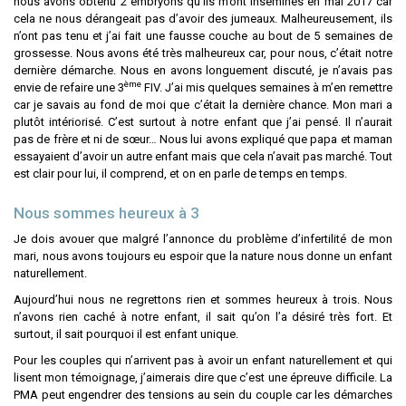
nous avons obtenu 2 embryons qu’ils m’ont inséminés en mai 2017 car
cela ne nous dérangeait pas d’avoir des jumeaux. Malheureusement, ils
n’ont pas tenu et j’ai fait une fausse couche au bout de 5 semaines de
grossesse. Nous avons été très malheureux car, pour nous, c’était notre
dernière démarche. Nous en avons longuement discuté, je n’avais pas
ème
envie de refaire une 3
FIV. J’ai mis quelques semaines à m’en remettre
car je savais au fond de moi que c’était la dernière chance. Mon mari a
plutôt intériorisé. C’est surtout à notre enfant que j’ai pensé. Il n’aurait
pas de frère et ni de sœur… Nous lui avons expliqué que papa et maman
essayaient d’avoir un autre enfant mais que cela n’avait pas marché. Tout
est clair pour lui, il comprend, et on en parle de temps en temps.
Nous sommes heureux à 3
Je dois avouer que malgré l’annonce du problème d’infertilité de mon
mari, nous avons toujours eu espoir que la nature nous donne un enfant
naturellement.
Aujourd’hui nous ne regrettons rien et sommes heureux à trois. Nous
n’avons rien caché à notre enfant, il sait qu’on l’a désiré très fort. Et
surtout, il sait pourquoi il est enfant unique.
Pour les couples qui n’arrivent pas à avoir un enfant naturellement et qui
lisent mon témoignage, j’aimerais dire que c’est une épreuve difficile. La
PMA peut engendrer des tensions au sein du couple car les démarches