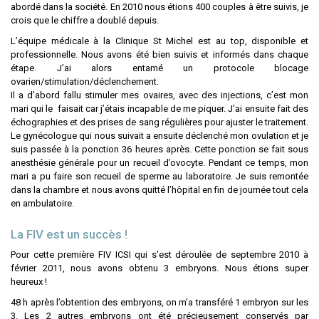
abordé dans la société. En 2010 nous étions 400 couples à être suivis, je
crois que le chiffre a doublé depuis.
L’équipe médicale à la Clinique St Michel est au top, disponible et
professionnelle. Nous avons été bien suivis et informés dans chaque
étape. J’ai alors entamé un protocole blocage
ovarien/stimulation/déclenchement.
Il a d’abord fallu stimuler mes ovaires, avec des injections, c’est mon
mari qui le faisait car j’étais incapable de me piquer. J’ai ensuite fait des
échographies et des prises de sang régulières pour ajuster le traitement.
Le gynécologue qui nous suivait a ensuite déclenché mon ovulation et je
suis passée à la ponction 36 heures après. Cette ponction se fait sous
anesthésie générale pour un recueil d’ovocyte. Pendant ce temps, mon
mari a pu faire son recueil de sperme au laboratoire. Je suis remontée
dans la chambre et nous avons quitté l’hôpital en fin de journée tout cela
en ambulatoire.
La FIV est un succès !
Pour cette première FIV ICSI qui s’est déroulée de septembre 2010 à
février 2011, nous avons obtenu 3 embryons. Nous étions super
heureux !
48 h après l’obtention des embryons, on m’a transféré 1 embryon sur les
3. Les 2 autres embryons ont été précieusement conservés par