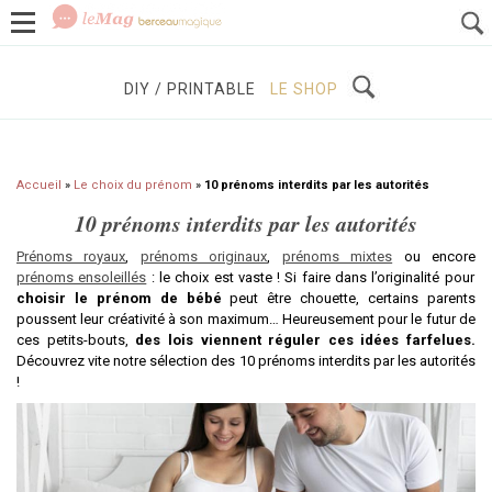
GROSSESSE
BÉBÉS / ENFANTS
À DÉCOUVRIR
DIY / PRINTABLE
LE SHOP
Accueil
»
Le choix du prénom
»
10 prénoms interdits par les autorités
10 prénoms interdits par les autorités
Prénoms royaux
,
prénoms originaux
,
prénoms mixtes
ou encore
prénoms ensoleillés
: le choix est vaste ! Si faire dans l’originalité pour
choisir le prénom de bébé
peut être chouette, certains parents
poussent leur créativité à son maximum… Heureusement pour le futur de
ces petits-bouts,
des lois viennent réguler ces idées farfelues.
Découvrez vite notre sélection des 10 prénoms interdits par les autorités
!