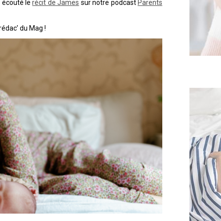
s écouté le
récit de James
sur notre podcast
Parents
 rédac’ du Mag !