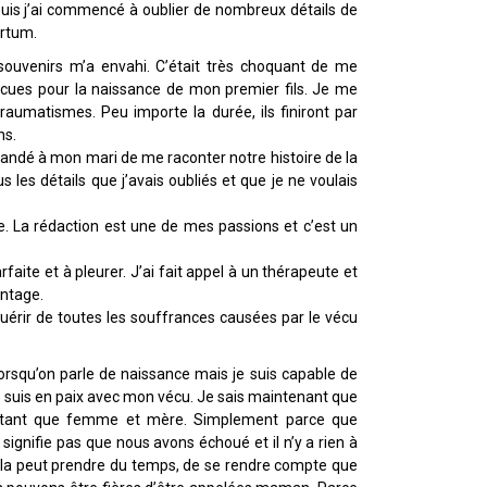
uis j’ai commencé à oublier de nombreux détails de
artum.
souvenirs m’a envahi. C’était très choquant de me
écues pour la naissance de mon premier fils. Je me
aumatismes. Peu importe la durée, ils finiront par
ns.
ndé à mon mari de me raconter notre histoire de la
s les détails que j’avais oubliés et que je ne voulais
re. La rédaction est une de mes passions et c’est un
rfaite et à pleurer. J’ai fait appel à un thérapeute et
antage.
 guérir de toutes les souffrances causées par le vécu
 lorsqu’on parle de naissance mais je suis capable de
 je suis en paix avec mon vécu. Je sais maintenant que
en tant que femme et mère. Simplement parce que
gnifie pas que nous avons échoué et il n’y a rien à
ela peut prendre du temps, de se rendre compte que