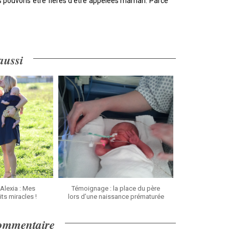
s pouvons être fières d’être appelées maman. Parce
 aussi
Alexia : Mes
Témoignage : la place du père
its miracles !
lors d’une naissance prématurée
commentaire