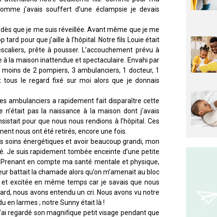
comme j’avais souffert d’une éclampsie je devais
 dès que je me suis réveillée. Avant même que je me
p tard pour que j’aille à l’hôpital. Notre fils Louie était
 escaliers, prête à pousser. L’accouchement prévu à
 à la maison inattendue et spectaculaire. Envahi par
moins de 2 pompiers, 3 ambulanciers, 1 docteur, 1
t tous le regard fixé sur moi alors que je donnais
e des ambulanciers a rapidement fait disparaître cette
ce n’était pas la naissance à la maison dont j’avais
nsistait pour que nous nous rendions à l’hôpital. Ces
ent nous ont été retirés, encore une fois.
des soins énergétiques et avoir beaucoup grandi, mon
ébé. Je suis rapidement tombée enceinte d’une petite
t. Prenant en compte ma santé mentale et physique,
 cœur battait la chamade alors qu’on m’amenait au bloc
cale et excitée en même temps car je savais que nous
us tard, nous avons entendu un cri. Nous avons vu notre
en larmes ; notre Sunny était là !
j’ai regardé son magnifique petit visage pendant que