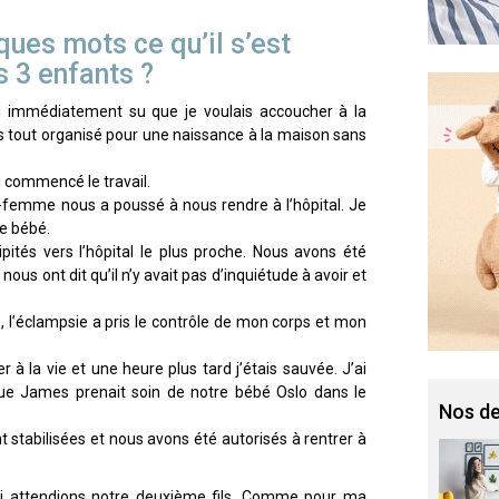
ues mots ce qu’il s’est
 3 enfants ?
ai immédiatement su que je voulais accoucher à la
ns tout organisé pour une naissance à la maison sans
 commencé le travail.
-femme nous a poussé à nous rendre à l’hôpital. Je
le bébé.
és vers l’hôpital le plus proche. Nous avons été
ous ont dit qu’il n’y avait pas d’inquiétude à avoir et
, l’éclampsie a pris le contrôle de mon corps et mon
 la vie et une heure plus tard j’étais sauvée. J’ai
que James prenait soin de notre bébé Oslo dans le
Nos de
 stabilisées et nous avons été autorisés à rentrer à
oi attendions notre deuxième fils. Comme pour ma