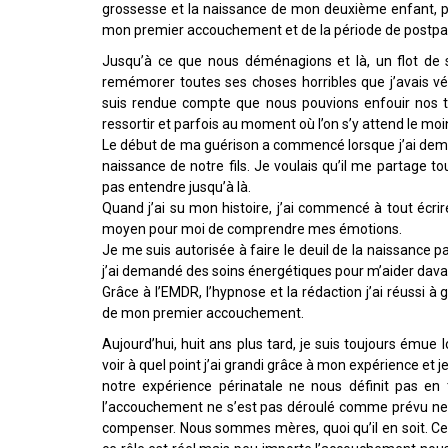
grossesse et la naissance de mon deuxième enfant, p
mon premier accouchement et de la période de postp
Jusqu’à ce que nous déménagions et là, un flot de 
remémorer toutes ses choses horribles que j’avais v
suis rendue compte que nous pouvions enfouir nos tr
ressortir et parfois au moment où l’on s’y attend le moi
Le début de ma guérison a commencé lorsque j’ai dema
naissance de notre fils. Je voulais qu’il me partage tou
pas entendre jusqu’à là.
Quand j’ai su mon histoire, j’ai commencé à tout écri
moyen pour moi de comprendre mes émotions.
Je me suis autorisée à faire le deuil de la naissance pa
j’ai demandé des soins énergétiques pour m’aider dav
Grâce à l’EMDR, l’hypnose et la rédaction j’ai réussi à
de mon premier accouchement.
Aujourd’hui, huit ans plus tard, je suis toujours émue
voir à quel point j’ai grandi grâce à mon expérience et
notre expérience périnatale ne nous définit pas 
l’accouchement ne s’est pas déroulé comme prévu ne si
compenser. Nous sommes mères, quoi qu’il en soit. C