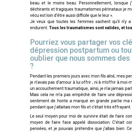
beau et le moins beau. Personnellement, lorsque 
déchirants et tragiques traumatismes périnataux je me 
vécu est loin d’être aussi difficile que le leur ».
Je veux que toutes les femmes sachent qu’il n’y a 
endurent.
Tous les traumatismes sont valides, et to
Pourriez vous partager vos clé
dépression postpartum ou tou
oublier que nous sommes des
?
Pendant les premiers jours avec mon fils aîné, mes pe
je n’avais pas d’amour à lui offrir , ni à m’offrir à mo
un accouchement traumatique, ainsi, je n’ai jamais par
Mais cela ne m’a pas empêché de faire une dépressi
sentiment de honte a marqué en grande partie ma ma
pendant que j’allaitais mon fils et c’était très effrayant.
Le seul moyen pour moi de survivre était de faire comm
moyen de faire face appelé dissociation. C’était c
pensées, et je pouvais prétendre que j’allais bien. 