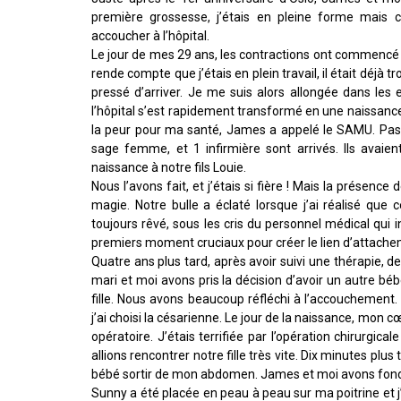
première grossesse, j’étais en pleine forme mais 
accoucher à l’hôpital.
Le jour de mes 29 ans, les contractions ont commencé
rende compte que j’étais en plein travail, il était déjà tro
pressé d’arriver. Je me suis alors allongée dans les
l’hôpital s’est rapidement transformé en une naissance
la peur pour ma santé, James a appelé le SAMU. Pas 
sage femme, et 1 infirmière sont arrivés. Ils avaien
naissance à notre fils Louie.
Nous l’avons fait, et j’étais si fière ! Mais la présenc
magie. Notre bulle a éclaté lorsque j’ai réalisé que 
toujours rêvé, sous les cris du personnel médical qui i
premiers moment cruciaux pour créer le lien d’attachem
Quatre ans plus tard, après avoir suivi une thérapie, 
mari et moi avons pris la décision d’avoir un autre b
fille. Nous avons beaucoup réfléchi à l’accouchemen
j’ai choisi la césarienne. Le jour de la naissance, mon
opératoire. J’étais terrifiée par l’opération chirurgi
allions rencontrer notre fille très vite. Dix minutes pl
bébé sortir de mon abdomen. James et moi avons fondu 
Sunny a été placée en peau à peau sur ma poitrine et 