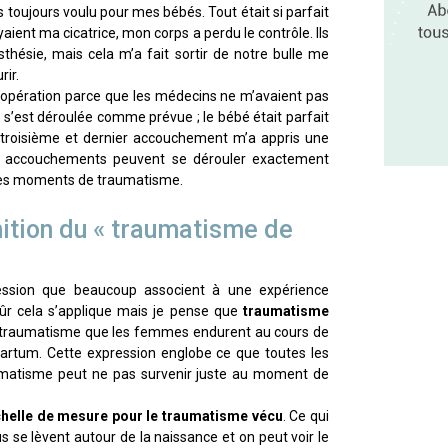
s toujours voulu pour mes bébés. Tout était si parfait
aient ma cicatrice, mon corps a perdu le contrôle. Ils
sthésie, mais cela m’a fait sortir de notre bulle me
rir.
l’opération parce que les médecins ne m’avaient pas
e s’est déroulée comme prévue ; le bébé était parfait
 troisième et dernier accouchement m’a appris une
les accouchements peuvent se dérouler exactement
es moments de traumatisme.
inition du « traumatisme de
ssion que beaucoup associent à une expérience
ûr cela s’applique mais je pense que
traumatisme
le traumatisme que les femmes endurent au cours de
partum. Cette expression englobe ce que toutes les
umatisme peut ne pas survenir juste au moment de
’échelle de mesure pour le traumatisme vécu
. Ce qui
s se lèvent autour de la naissance et on peut voir le