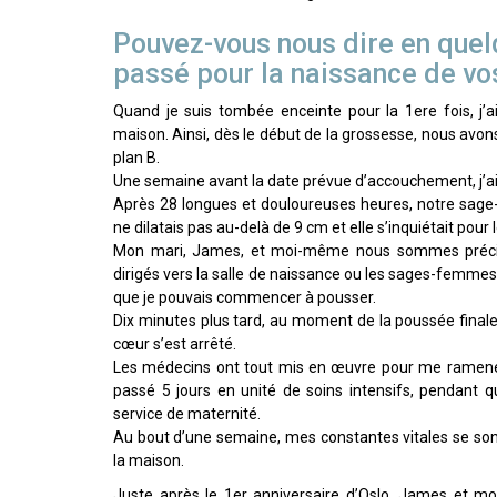
Pouvez-vous nous dire en quelq
passé pour la naissance de vos
Quand je suis tombée enceinte pour la 1ere fois, j’
maison. Ainsi, dès le début de la grossesse, nous avo
plan B.
Une semaine avant la date prévue d’accouchement, j’ai
Après 28 longues et douloureuses heures, notre sage
ne dilatais pas au-delà de 9 cm et elle s’inquiétait pour 
Mon mari, James, et moi-même nous sommes précipit
dirigés vers la salle de naissance ou les sages-femmes n
que je pouvais commencer à pousser.
Dix minutes plus tard, au moment de la poussée finale
cœur s’est arrêté.
Les médecins ont tout mis en œuvre pour me ramener à
passé 5 jours en unité de soins intensifs, pendant 
service de maternité.
Au bout d’une semaine, mes constantes vitales se sont
la maison.
Juste après le 1er anniversaire d’Oslo, James et m