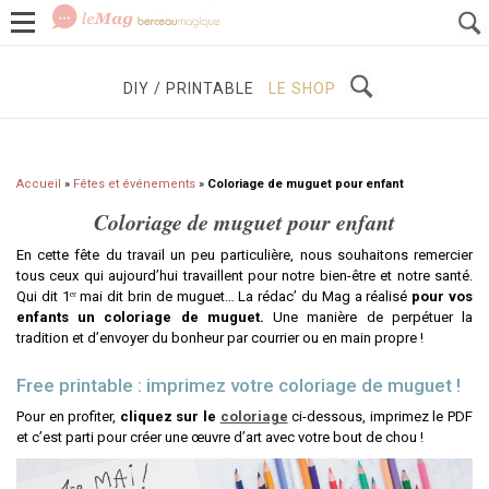
GROSSESSE
BÉBÉS / ENFANTS
À DÉCOUVRIR
DIY / PRINTABLE
LE SHOP
Accueil
»
Fêtes et événements
»
Coloriage de muguet pour enfant
Coloriage de muguet pour enfant
En cette fête du travail un peu particulière, nous souhaitons remercier
tous ceux qui aujourd’hui travaillent pour notre bien-être et notre santé.
Qui dit 1ᵉʳ mai dit brin de muguet… La rédac’ du Mag a réalisé
pour vos
enfants un coloriage de muguet.
Une manière de perpétuer la
tradition et d’envoyer du bonheur par courrier ou en main propre !
Free printable : imprimez votre coloriage de muguet !
Pour en profiter,
cliquez sur le
coloriage
ci-dessous, imprimez le PDF
et c’est parti pour créer une œuvre d’art avec votre bout de chou !