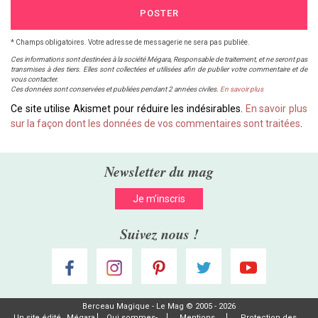
POSTER
* Champs obligatoires. Votre adresse de messagerie ne sera pas publiée.
Ces informations sont destinées à la société Mégara, Responsable de traitement, et ne seront pas
transmises à des tiers. Elles sont collectées et utilisées afin de publier votre commentaire et de
vous contacter.
Ces données sont conservées et publiées pendant 2 années civiles.
En savoir plus
Ce site utilise Akismet pour réduire les indésirables.
En savoir plus
sur la façon dont les données de vos commentaires sont traitées
.
Newsletter du mag
Je m’inscris
Suivez nous !
Berceau Magique - Le Mag © 2005 - 2026
Un site édité
Mégara
Qui sommes-
Mentions
Protection des