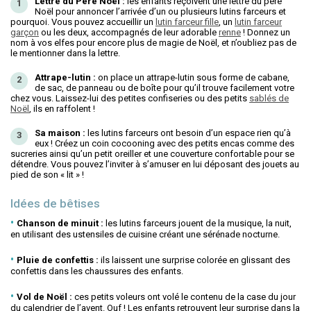
Lettre du Père Noël :
les enfants reçoivent une lettre du père
Noël pour annoncer l’arrivée d’un ou plusieurs lutins farceurs et
pourquoi. Vous pouvez accueillir un
lutin farceur fille
, un
lutin farceur
garçon
ou les deux, accompagnés de leur adorable
renne
! Donnez un
nom à vos elfes pour encore plus de magie de Noël, et n’oubliez pas de
le mentionner dans la lettre.
Attrape-lutin :
on place un attrape-lutin sous forme de cabane,
de sac, de panneau ou de boîte pour qu’il trouve facilement votre
chez vous. Laissez-lui des petites confiseries ou des petits
sablés de
Noël
, ils en raffolent !
Sa maison :
les lutins farceurs ont besoin d’un espace rien qu’à
eux ! Créez un coin cocooning avec des petits encas comme des
sucreries ainsi qu’un petit oreiller et une couverture confortable pour se
détendre. Vous pouvez l’inviter à s’amuser en lui déposant des jouets au
pied de son « lit » !
Idées de bêtises
Chanson de minuit :
les lutins farceurs jouent de la musique, la nuit,
en utilisant des ustensiles de cuisine créant une sérénade nocturne.
Pluie de confettis :
ils laissent une surprise colorée en glissant des
confettis dans les chaussures des enfants.
Vol de Noël :
ces petits voleurs ont volé le contenu de la case du jour
du calendrier de l’avent. Ouf ! Les enfants retrouvent leur surprise dans la