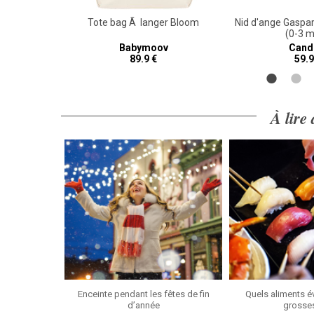
° Ã©ponge
Tote bag Ã langer Bloom
Nid d'ange Gaspar
40 cm)
(0-3 m
Babymoov
Cand
89.9 €
59.9
À lire
Enceinte pendant les fêtes de fin
Quels aliments é
d’année
grosse