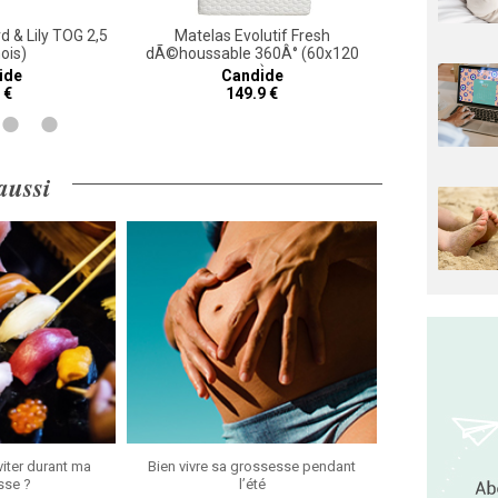
d & Lily TOG 2,5
Matelas Evolutif Fresh
Coffret re
ois)
dÃ©houssable 360Â° (60x120
pi
cm)
ide
Candide
Ba
 €
149.9 €
 aussi
viter durant ma
Bien vivre sa grossesse pendant
sse ?
l’été