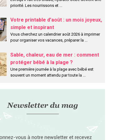
priorité. Les nourrissons et
...
pas Mini Arty (4
Organiseur de voiture Black
Lot de 5 c
Ã¨ces)
Votre printable d’août : un mois joyeux,
bymoov
BÃ©bÃ© Confort
29.9 €
12.9 €
simple et inspirant
Vous cherchez un calendrier août 2026 à imprimer
pour organiser vos vacances, préparer la
...
Sable, chaleur, eau de mer : comment
protéger bébé à la plage ?
Une première journée à la plage avec bébé est
souvent un moment attendu par toute la
...