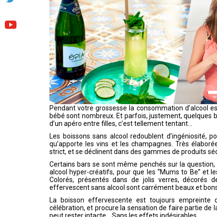
Pendant votre grossesse la consommation d’alcool est
bébé sont nombreux. Et parfois, justement, quelques bul
d’un apéro entre filles, c’est tellement tentant…
Les boissons sans alcool redoublent d’ingéniosité, p
qu’apporte les vins et les champagnes. Très élaboré
strict, et se déclinent dans des gammes de produits sé
Certains bars se sont même penchés sur la question, 
alcool hyper-créatifs, pour que les “Mums to Be” et l
Colorés, présentés dans de jolis verres, décorés de
effervescent sans alcool sont carrément beaux et bon
La boisson effervescente est toujours empreinte d
célébration, et procure la sensation de faire partie de l
peut rester intacte… Sans les effets indésirables.