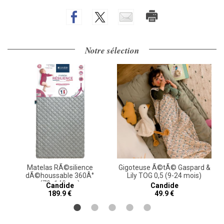
Notre sélection
Matelas RÃ©silience
Gigoteuse Ã©tÃ© Gaspard &
dÃ©houssable 360Â°
Lily TOG 0,5 (9-24 mois)
(70x140 cm)
Candide
Candide
189.9 €
49.9 €