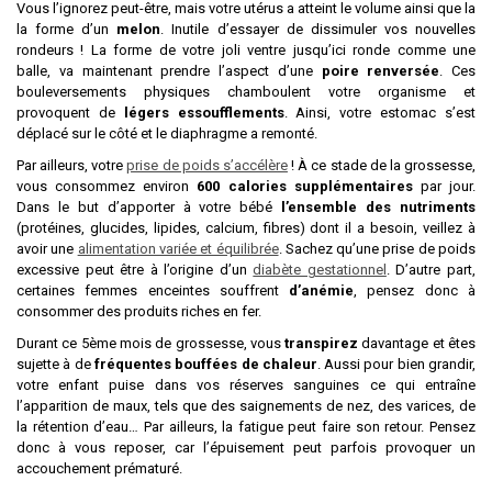
Vous l’ignorez peut-être, mais votre utérus a atteint le volume ainsi que la
la forme d’un
melon
. Inutile d’essayer de dissimuler vos nouvelles
rondeurs ! La forme de votre joli ventre jusqu’ici ronde comme une
balle, va maintenant prendre l’aspect d’une
poire renversée
. Ces
bouleversements physiques chamboulent votre organisme et
provoquent de
légers essoufflements
. Ainsi, votre estomac s’est
déplacé sur le côté et le diaphragme a remonté.
Par ailleurs, votre
prise de poids s’accélère
! À ce stade de la grossesse,
vous consommez environ
600 calories supplémentaires
par jour.
Dans le but d’apporter à votre bébé
l’ensemble des nutriments
(protéines, glucides, lipides, calcium, fibres) dont il a besoin, veillez à
avoir une
alimentation variée et équilibrée
. Sachez qu’une prise de poids
excessive peut être à l’origine d’un
diabète gestationnel
. D’autre part,
certaines femmes enceintes souffrent
d’anémie
, pensez donc à
consommer des produits riches en fer.
Durant ce 5ème mois de grossesse, vous
transpirez
davantage et êtes
sujette à de
fréquentes bouffées de chaleur
. Aussi pour bien grandir,
votre enfant puise dans vos réserves sanguines ce qui entraîne
l’apparition de maux, tels que des saignements de nez, des varices, de
la rétention d’eau… Par ailleurs, la fatigue peut faire son retour. Pensez
donc à vous reposer, car l’épuisement peut parfois provoquer un
accouchement prématuré.