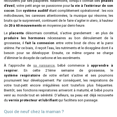
recouverts par ses paupières. Néanmoins, lorsqu’il connaît des
phases
d’éveil
, votre petit ange se passionne pour
la vie à l’extérieur de son
cocon
. Son
système auditif
étant complètement opérationnel : les voix
mélodieuses, les caresses attentionnées, la musique qui résonne, les
bruits qui le surprennent, continuent de le faire s’agiter in utero, à hauteur
de
20 à 60 mouvements
en moyenne par demi-heure.
Le
placenta
désormais constitué, s’active grandement : en plus de
produire les hormones
nécessaires au bon déroulement de la
grossesse, il
fait la connexion
entre votre bout de chou et la paroi
utérine. Par ce biais, il reçoit l’eau, les nutriments et le dioxygène dont il a
besoin pour se développer. Ensuite, ce même organe se charge
d’éliminer le dioxyde de carbone et les excréments.
À l’approche de
sa naissance
, bébé commence à
apprendre à
respirer
. En cette 21ème semaine de grossesse, le
système respiratoire
de votre enfant s’active et ses poumons
poursuivent leur développement. Par conséquent, les respirations de
votre tout-petit encore irrégulières sont toutefois plus fréquentes.
Bientôt, ses fonctions respiratoires arriveront à maturité, et bébé pourra
venir au monde tout en sérénité. D’ailleurs, sa peau est déjà recouverte
du
vernix protecteur et lubrifiant
qui facilitera son passage.
Quoi de neuf chez la maman ?