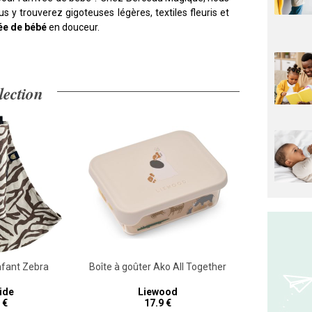
us y trouverez gigoteuses légères, textiles fleuris et
vée de bébé
en douceur.
lection
nfant Zebra
Boîte à goûter Ako All Together
Skateb
ide
Liewood
B
 €
17.9 €