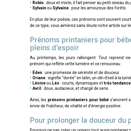
Robin
: doux et mixte, il fait penser au petit oiseau d
Sylvain
ou
Sylvaine
: pour les amoureux des forêts.
En plus de leur poésie, ces prénoms sont souvent courts
de ce type, vous aimerez sans doute notre article sur l
Prénoms printaniers pour bébé
pleins d’espoir
Au printemps, les jours rallongent. Tout reprend vi
prénom qui reflète cette lumière et ce renouveau :
Éden
: une promesse de sérénité et de douceur.
Oriane
: signifie “dorée” en latin, un clin d’oeil à la lum
Léonie
ou
Léo
: courts, dynamiques et
très tendance
Avril
: doux, audacieux, et chargé de sens.
Ainsi, les
prénoms printaniers pour bébé
s’ancrent s
envie de fraîcheur, de vitalité et d’énergie positive.
Pour prolonger la douceur du 
Pourquoi ne pas créer un univers tout aussi printanier