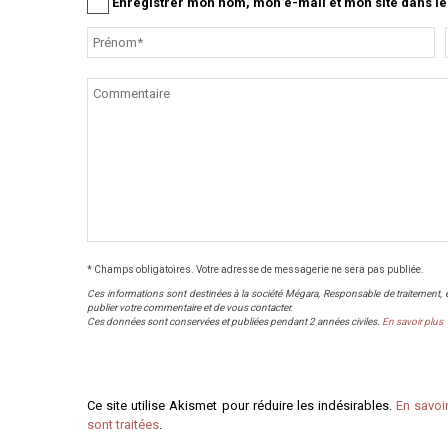
Enregistrer mon nom, mon e-mail et mon site dans 
* Champs obligatoires. Votre adresse de messagerie ne sera pas publiée.
Ces informations sont destinées à la société Mégara, Responsable de traitement, et 
publier votre commentaire et de vous contacter.
Ces données sont conservées et publiées pendant 2 années civiles.
En savoir plus
Ce site utilise Akismet pour réduire les indésirables.
En savoi
sont traitées
.