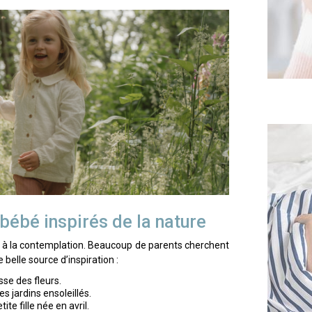
bébé inspirés de la nature
ite à la contemplation. Beaucoup de parents cherchent
belle source d’inspiration :
se des fleurs.
les jardins ensoleillés.
te fille née en avril.