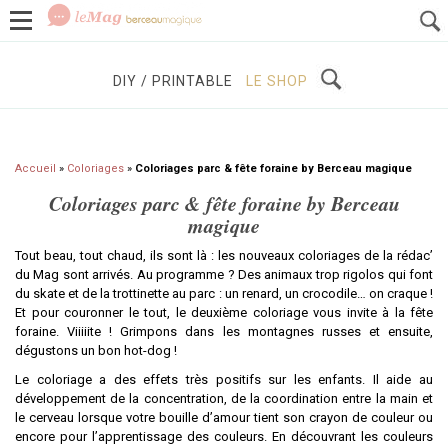
GROSSESSE
BÉBÉS / ENFANTS
À DÉCOUVRIR
DIY / PRINTABLE
LE SHOP
Accueil
»
Coloriages
»
Coloriages parc & fête foraine by Berceau magique
Coloriages parc & fête foraine by Berceau
magique
Tout beau, tout chaud, ils sont là : les nouveaux coloriages de la rédac’
du Mag sont arrivés. Au programme ? Des animaux trop rigolos qui font
du skate et de la trottinette au parc : un renard, un crocodile… on craque !
Et pour couronner le tout, le deuxième coloriage vous invite à la fête
foraine. Viiiiite ! Grimpons dans les montagnes russes et ensuite,
dégustons un bon hot-dog !
Le coloriage a des effets très positifs sur les enfants. Il aide au
développement de la concentration, de la coordination entre la main et
le cerveau lorsque votre bouille d’amour tient son crayon de couleur ou
encore pour l’apprentissage des couleurs. En découvrant les couleurs