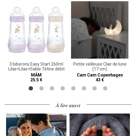
x
3 biberons Easy Start 260ml
Petite veilleuse Clair de lune
Lilas+Lilas+Sable Tétine débit
(17 cm)
2
MAM
Cam Cam Copenhagen
25.5 €
43 €
À lire aussi