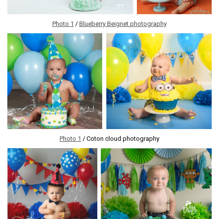
Photo 1
/
Blueberry Beignet photography
Photo 1
/ Coton cloud photography