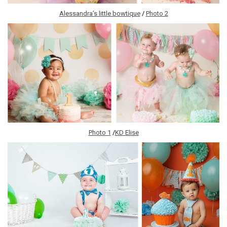
Alessandra’s little bowtique
/
Photo 2
Photo 1
/
KD Elise