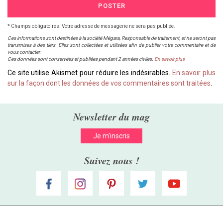
POSTER
* Champs obligatoires. Votre adresse de messagerie ne sera pas publiée.
Ces informations sont destinées à la société Mégara, Responsable de traitement, et ne seront pas
transmises à des tiers. Elles sont collectées et utilisées afin de publier votre commentaire et de
vous contacter.
Ces données sont conservées et publiées pendant 2 années civiles.
En savoir plus
Ce site utilise Akismet pour réduire les indésirables.
En savoir plus
sur la façon dont les données de vos commentaires sont traitées
.
Newsletter du mag
Je m’inscris
Suivez nous !
Berceau Magique - Le Mag © 2005 - 2026
Un site édité
Mégara
Qui sommes-
Mentions
Protection des