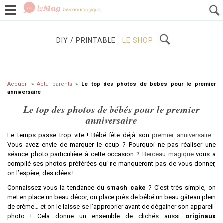
GROSSESSE
BÉBÉS / ENFANTS
À DÉCOUVRIR
DIY / PRINTABLE
LE SHOP
Accueil
»
Actu parents
»
Le top des photos de bébés pour le premier
anniversaire
Le top des photos de bébés pour le premier
anniversaire
Le temps passe trop vite ! Bébé fête déjà son
premier anniversaire
…
Vous avez envie de marquer le coup ? Pourquoi ne pas réaliser une
séance photo particulière à cette occasion ?
Berceau magique
vous a
compilé ses photos préférées qui ne manqueront pas de vous donner,
on l’espère, des idées !
Connaissez-vous la tendance du
smash cake
? C’est très simple, on
met en place un beau décor, on place près de bébé un beau gâteau plein
de crème… et on le laisse se l’approprier avant de dégainer son appareil-
photo ! Cela donne un ensemble de clichés aussi
originaux