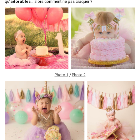
qu’
adorables
… alors comment ne pas craquer ?
Photo 1
/
Photo 2