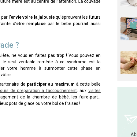
future mère est au centre de l’attention. La couvade
e par
l’envie voire la jalousie
qu’éprouvent les futurs
ainte d’
être remplacé
par le bébé pourrait aussi
vade ?
iète, ne vous en faites pas trop ! Vous pouvez en
 le seul véritable remède à ce syndrome est la
der votre homme à surmonter cette phase en
 vôtre.
partenaire de
participer au maximum
à cette belle
ours de préparation à l’accouchement
, aux
visites
nagement de la chambre de bébé, les faire-part…
ux pots de glace ou votre bol de fraises !