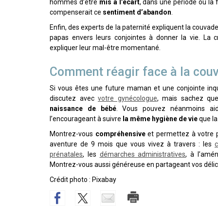
hommes d’être
mis à l’écart
, dans une période où la 
compenserait ce
sentiment d’abandon
.
Enfin, des experts de la paternité expliquent la couvad
papas envers leurs conjointes à donner la vie. La cr
expliquer leur mal-être momentané.
Comment réagir face à la cou
Si vous êtes une future maman et une conjointe inqu
discutez avec
votre gynécologue
, mais sachez que
naissance de bébé
. Vous pouvez néanmoins ai
l’encourageant à suivre
la même hygiène de vie
que la
Montrez-vous
compréhensive
et permettez à votre 
aventure de 9 mois que vous vivez à travers : les
c
prénatales
, les
démarches administratives
, à l’amé
Montrez-vous aussi généreuse en partageant vos délicie
Crédit photo : Pixabay