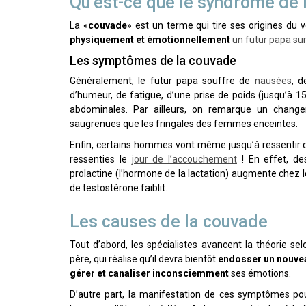
Qu’est-ce que le syndrome de 
La «
couvade
» est un terme qui tire ses origines du 
physiquement et émotionnellement
un futur papa sur
Les symptômes de la couvade
Généralement, le futur papa souffre de
nausées
, d
d’humeur, de fatigue, d’une prise de poids (jusqu’à 
abdominales. Par ailleurs, on remarque un chang
saugrenues que les fringales des femmes enceintes.
Enfin, certains hommes vont même jusqu’à ressentir 
ressenties le
jour de l’accouchement
! En effet, de
prolactine (l’hormone de la lactation) augmente chez l
de testostérone faiblit.
Les causes de la couvade
Tout d’abord, les spécialistes avancent la théorie sel
père, qui réalise qu’il devra bientôt
endosser un nouve
gérer et canaliser inconsciemment
ses émotions.
D’autre part, la manifestation de ces symptômes pour