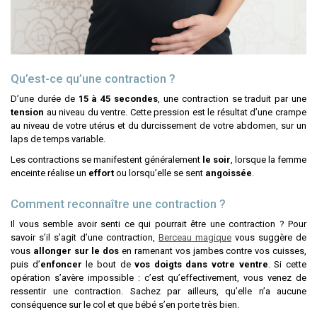
Qu’est-ce qu’une contraction ?
D’une durée de
15 à 45 secondes
, une contraction se traduit par une
tension
au niveau du ventre. Cette pression est le résultat d’une crampe
au niveau de votre utérus et du durcissement de votre abdomen, sur un
laps de temps variable.
Les contractions se manifestent généralement
le soir
, lorsque la femme
enceinte réalise un
effort
ou lorsqu’elle se sent
angoissée
.
Comment reconnaître une contraction ?
Il vous semble avoir senti ce qui pourrait être une contraction ? Pour
savoir s’il s’agit d’une contraction,
Berceau magique
vous suggère de
vous
allonger sur le dos
en ramenant vos jambes contre vos cuisses,
puis d’
enfoncer
le bout de
vos doigts dans votre ventre
. Si cette
opération s’avère impossible : c’est qu’effectivement, vous venez de
ressentir une contraction. Sachez par ailleurs, qu’elle n’a aucune
conséquence sur le col et que bébé s’en porte très bien.