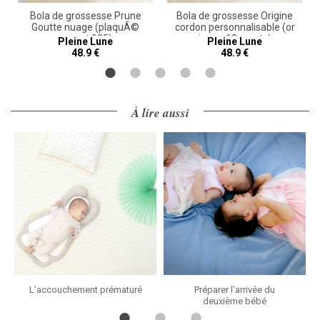
Bola de grossesse Prune
Bola de grossesse Origine
Goutte nuage (plaquÃ©
cordon personnalisable (or
argent 925)
jaune 18 carats)
Pleine Lune
Pleine Lune
48.9 €
48.9 €
À lire aussi
L’accouchement prématuré
Préparer l’arrivée du
deuxième bébé