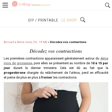
GROSSESSE
BÉBÉS / ENFANTS
À DÉCOUVRIR
DIY / PRINTABLE
LE SHOP
Accueil
»
4ème mois (16 - 19 SA)
»
Décodez vos contractions
Décodez vos contractions
Les premières contractions apparaissent généralement autour du
4ème
mois de grossesse
, puis elles se présentent au nombre de
10 à 15 par
jour
durant le dernier trimestre. Cela est dû au fait que la
progestérone
chargée du relâchement de l’utérus, perd en efficacité
et peine de plus en plus à
freiner
les contractions.