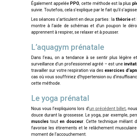
Également appelée
PPO
, cette méthode est la plus
pl
suivie. Toutefois, cela s’explique par le fait qu’il s’ag
Les séances s’articulent en deux parties : la
théorie
et 
montre à l’aide de schémas et d’un poupon le déro
apprennent à respirer, se relaxer et à pousser.
L’aquagym prénatale
Dans l’eau, on a tendance à se sentir plus légère et
surveillance d’un professionnel agréé – est une
invita
travailler sur votre respiration via des
exercices d’ap
cas où vous souffririez d’hypertension ou d’insuffisan
cette méthode.
Le yoga prénatal
Nous vous l’expliquions lors d’
un précédent billet
, nou
douce durant la grossesse. Le yoga, par exemple, pe
muscles
tout
en douceur
. Cette technique mêlant d
favorise les étirements et le relâchement musculair
moment de l’accouchement.