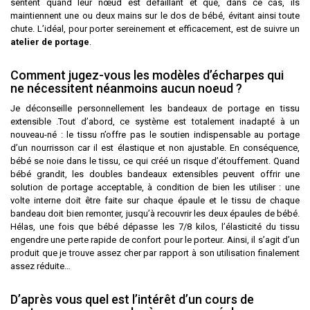
sentent quand leur nœud est défaillant et que, dans ce cas, ils
maintiennent une ou deux mains sur le dos de bébé, évitant ainsi toute
chute. L’idéal, pour porter sereinement et efficacement, est de suivre un
atelier de portage
.
Comment jugez-vous les modèles d’écharpes qui
ne nécessitent néanmoins aucun noeud ?
Je déconseille personnellement les bandeaux de portage en tissu
extensible .Tout d’abord, ce système est totalement inadapté à un
nouveau-né : le tissu n’offre pas le soutien indispensable au portage
d’un nourrisson car il est élastique et non ajustable. En conséquence,
bébé se noie dans le tissu, ce qui créé un risque d’étouffement. Quand
bébé grandit, les doubles bandeaux extensibles peuvent offrir une
solution de portage acceptable, à condition de bien les utiliser : une
volte interne doit être faite sur chaque épaule et le tissu de chaque
bandeau doit bien remonter, jusqu’à recouvrir les deux épaules de bébé.
Hélas, une fois que bébé dépasse les 7/8 kilos, l’élasticité du tissu
engendre une perte rapide de confort pour le porteur. Ainsi, il s’agit d’un
produit que je trouve assez cher par rapport à son utilisation finalement
assez réduite…
D’après vous quel est l’intérêt d’un cours de