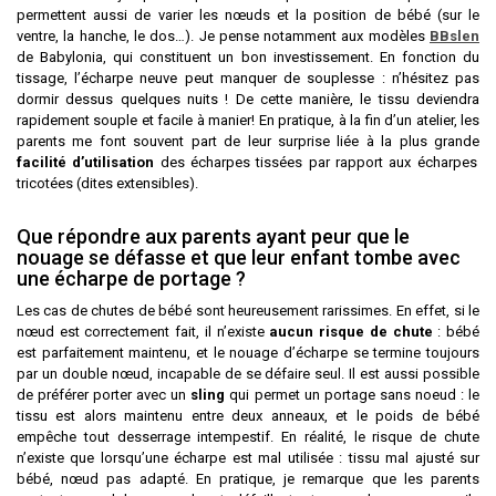
permettent aussi de varier les nœuds et la position de bébé (sur le
ventre, la hanche, le dos…). Je pense notamment aux modèles
BBslen
de Babylonia, qui constituent un bon investissement. En fonction du
tissage, l’écharpe neuve peut manquer de souplesse : n’hésitez pas
dormir dessus quelques nuits ! De cette manière, le tissu deviendra
rapidement souple et facile à manier! En pratique, à la fin d’un atelier, les
parents me font souvent part de leur surprise liée à la plus grande
facilité d’utilisation
des écharpes tissées par rapport aux écharpes
tricotées (dites extensibles).
Que répondre aux parents ayant peur que le
nouage se défasse et que leur enfant tombe avec
une écharpe de portage ?
Les cas de chutes de bébé sont heureusement rarissimes. En effet, si le
nœud est correctement fait, il n’existe
aucun risque de chute
: bébé
est parfaitement maintenu, et le nouage d’écharpe se termine toujours
par un double nœud, incapable de se défaire seul. Il est aussi possible
de préférer porter avec un
sling
qui permet un portage sans noeud : le
tissu est alors maintenu entre deux anneaux, et le poids de bébé
empêche tout desserrage intempestif. En réalité, le risque de chute
n’existe que lorsqu’une écharpe est mal utilisée : tissu mal ajusté sur
bébé, nœud pas adapté. En pratique, je remarque que les parents