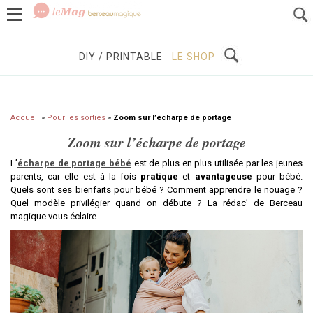
GROSSESSE
BÉBÉS / ENFANTS
À DÉCOUVRIR
DIY / PRINTABLE
LE SHOP
Accueil
»
Pour les sorties
»
Zoom sur l’écharpe de portage
Zoom sur l’écharpe de portage
L’
écharpe de portage bébé
est de plus en plus utilisée par les jeunes
parents, car elle est à la fois
pratique
et
avantageuse
pour bébé.
Quels sont ses bienfaits pour bébé ? Comment apprendre le nouage ?
Quel modèle privilégier quand on débute ? La rédac’ de Berceau
magique vous éclaire.