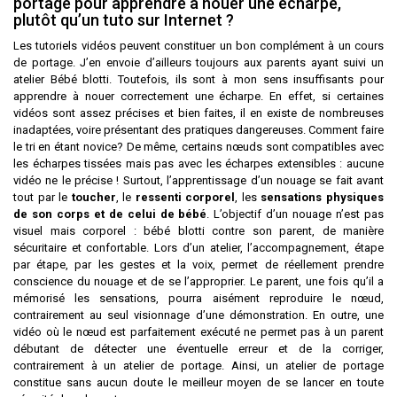
portage pour apprendre à nouer une écharpe,
plutôt qu’un tuto sur Internet ?
Les tutoriels vidéos peuvent constituer un bon complément à un cours
de portage. J’en envoie d’ailleurs toujours aux parents ayant suivi un
atelier Bébé blotti. Toutefois, ils sont à mon sens insuffisants pour
apprendre à nouer correctement une écharpe. En effet, si certaines
vidéos sont assez précises et bien faites, il en existe de nombreuses
inadaptées, voire présentant des pratiques dangereuses. Comment faire
le tri en étant novice? De même, certains nœuds sont compatibles avec
les écharpes tissées mais pas avec les écharpes extensibles : aucune
vidéo ne le précise ! Surtout, l’apprentissage d’un nouage se fait avant
tout par le
toucher
, le
ressenti corporel
, les
sensations physiques
de son corps et de celui de bébé
. L’objectif d’un nouage n’est pas
visuel mais corporel : bébé blotti contre son parent, de manière
sécuritaire et confortable. Lors d’un atelier, l’accompagnement, étape
par étape, par les gestes et la voix, permet de réellement prendre
conscience du nouage et de se l’approprier. Le parent, une fois qu’il a
mémorisé les sensations, pourra aisément reproduire le nœud,
contrairement au seul visionnage d’une démonstration. En outre, une
vidéo où le nœud est parfaitement exécuté ne permet pas à un parent
débutant de détecter une éventuelle erreur et de la corriger,
contrairement à un atelier de portage. Ainsi, un atelier de portage
constitue sans aucun doute le meilleur moyen de se lancer en toute