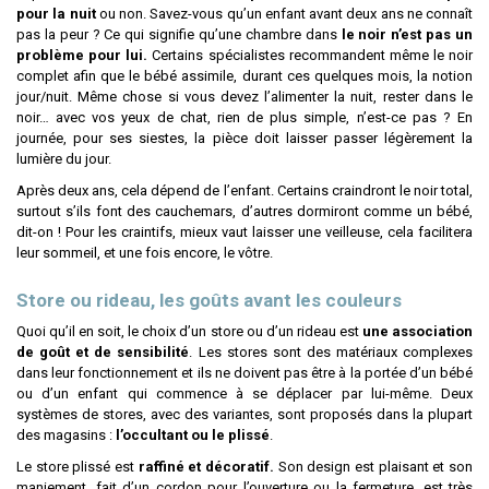
pour la nuit
ou non. Savez-vous qu’un enfant avant deux ans ne connaît
pas la peur ? Ce qui signifie qu’une chambre dans
le noir n’est pas un
problème pour lui.
Certains spécialistes recommandent même le noir
complet afin que le bébé assimile, durant ces quelques mois, la notion
jour/nuit. Même chose si vous devez l’alimenter la nuit, rester dans le
noir… avec vos yeux de chat, rien de plus simple, n’est-ce pas ? En
journée, pour ses siestes, la pièce doit laisser passer légèrement la
lumière du jour.
Après deux ans, cela dépend de l’enfant. Certains craindront le noir total,
surtout s’ils font des cauchemars, d’autres dormiront comme un bébé,
dit-on ! Pour les craintifs, mieux vaut laisser une veilleuse, cela facilitera
leur sommeil, et une fois encore, le vôtre.
Store ou rideau, les goûts avant les couleurs
Quoi qu’il en soit, le choix d’un store ou d’un rideau est
une association
de goût et de sensibilité
. Les stores sont des matériaux complexes
dans leur fonctionnement et ils ne doivent pas être à la portée d’un bébé
ou d’un enfant qui commence à se déplacer par lui-même. Deux
systèmes de stores, avec des variantes, sont proposés dans la plupart
des magasins :
l’occultant ou le plissé
.
Le store plissé est
raffiné et décoratif.
Son design est plaisant et son
maniement, fait d’un cordon pour l’ouverture ou la fermeture, est très