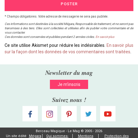
POSTER
* Champs obligatoires. Votre adresse de messagerie ne sera pas publiée.
Ces informations sont destinées à la société Mégara, Responsable de traitement, et ne seront pas
transmises à des tiers. Elles sont collectées et utilisées afin de publier votre commentaire et de
vous contacter.
Ces données sont conservées et publiées pendant 2 années civiles.
En savoir plus
Ce site utilise Akismet pour réduire les indésirables.
En savoir plus
sur la façon dont les données de vos commentaires sont traitées
.
Newsletter du mag
Je m’inscris
Suivez nous !
Berceau Magique - Le Mag © 2005 - 2026
Un site édité
Mégara
Qui sommes-
Mentions
Protection des