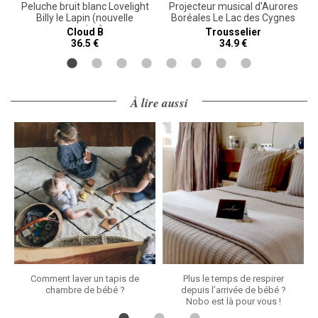
Peluche bruit blanc Lovelight
Projecteur musical d'Aurores
Billy le Lapin (nouvelle
Boréales Le Lac des Cygnes
version)
Cloud B
Trousselier
36.5 €
34.9 €
À lire aussi
Comment laver un tapis de
Plus le temps de respirer
chambre de bébé ?
depuis l’arrivée de bébé ?
Nobo est là pour vous !