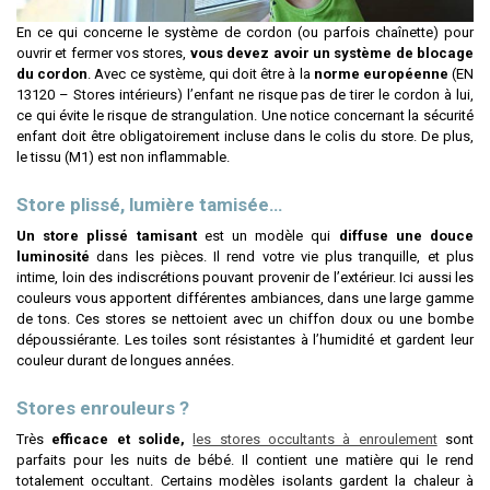
En ce qui concerne le système de cordon (ou parfois chaînette) pour
ouvrir et fermer vos stores,
vous devez avoir un système de blocage
du cordon
. Avec ce système, qui doit être à la
norme européenne
(EN
13120 – Stores intérieurs) l’enfant ne risque pas de tirer le cordon à lui,
ce qui évite le risque de strangulation. Une notice concernant la sécurité
enfant doit être obligatoirement incluse dans le colis du store. De plus,
le tissu (M1) est non inflammable.
Store plissé, lumière tamisée…
Un store plissé tamisant
est un modèle qui
diffuse une douce
luminosité
dans les pièces. Il rend votre vie plus tranquille, et plus
intime, loin des indiscrétions pouvant provenir de l’extérieur. Ici aussi les
couleurs vous apportent différentes ambiances, dans une large gamme
de tons. Ces stores se nettoient avec un chiffon doux ou une bombe
dépoussiérante. Les toiles sont résistantes à l’humidité et gardent leur
couleur durant de longues années.
Stores enrouleurs ?
Très
efficace et solide,
les stores occultants à enroulement
sont
parfaits pour les nuits de bébé. Il contient une matière qui le rend
totalement occultant. Certains modèles isolants gardent la chaleur à