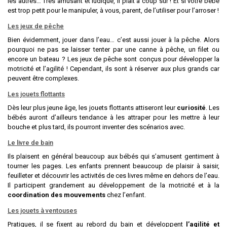
les autres… Très amusant et ludique, il plait à coup sûr ! Et si votre bébé
est trop petit pour le manipuler, à vous, parent, de l’utiliser pour l’arroser !
Les jeux de pêche
Bien évidemment, jouer dans l’eau… c’est aussi jouer à la pêche. Alors
pourquoi ne pas se laisser tenter par une canne à pêche, un filet ou
encore un bateau ? Les jeux de pêche sont conçus pour développer la
motricité et l’agilité ! Cependant, ils sont à réserver aux plus grands car
peuvent être complexes.
Les jouets flottants
Dès leur plus jeune âge, les jouets flottants attiseront leur
curiosité
. Les
bébés auront d’ailleurs tendance à les attraper pour les mettre à leur
bouche et plus tard, ils pourront inventer des scénarios avec.
Le livre de bain
Ils plaisent en général beaucoup aux bébés qui s’amusent gentiment à
tourner les pages. Les enfants prennent beaucoup de plaisir à saisir,
feuilleter et découvrir les activités de ces livres même en dehors de l’eau.
Il participent grandement au développement de la motricité et à la
coordination des mouvements
chez l’enfant.
Les jouets à ventouses
Pratiques, il se fixent au rebord du bain et développent
l’agilité et