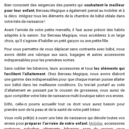
Bien conscient des exigences des parents qui
souhaitent le meilleur
pour leur enfant
, Berceau Magique a également pensé au mobilier et à
la déco. Intégrez tous les éléments de la chambre de bébé idéale dans
votre liste de naissance !
Avant l’arrivée de votre petite merveille, il faut aussi prévoir des habits
adaptés à la saison. Sur Berceau Magique, vous accéderez à un large
choix, qu’il s’agisse d’habiller un petit garçon ou une petite fille.
Pour vous permettre de vous déplacer sans contrainte avec bébé, nous
avons dédié une rubrique aux sacs, bagages et autres accessoires
indispensables pour les premières sorties.
Sans oublier les biberons, leurs accessoires et tous
les éléments qui
facilitent l’allaitement
. Chez Berceau Magique, nous avons élaboré
une gamme des indispensables pour que chaque maman puisse allaiter
son bébé dans les meilleures conditions. Du tire-lait portatif au voile
d’allaitement en passant par le coussin de grossesse, vous aurez de
quoi compléter votre liste de naissance multi-boutique selon vos envies.
Enfin, celle-ci pourra accueillir tout ce dont vous aurez besoin pour
prendre soin de la peau et de la santé de votre petit trésor.
Vous voilà prêt(e) à ouvrir une liste de naissance qui dévoile toutes vos
envies pour
préparer l’arrivée de votre enfant
.
Mobilier
, accessoires
pratiques, peluches, vêtements, biberons, sacs de voyage, vous