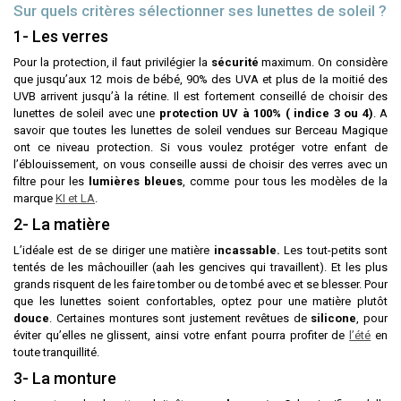
Sur quels critères sélectionner ses lunettes de soleil ?
1- Les verres
Pour la protection, il faut privilégier la
sécurité
maximum. On considère
que jusqu’aux 12 mois de bébé, 90% des UVA et plus de la moitié des
UVB arrivent jusqu’à la rétine. Il est fortement conseillé de choisir des
lunettes de soleil avec une
protection UV à 100% (
indice 3 ou 4)
. A
savoir que toutes les lunettes de soleil vendues sur Berceau Magique
ont ce niveau protection. Si vous voulez protéger votre enfant de
l’éblouissement, on vous conseille aussi de choisir des verres avec un
filtre pour les
lumières bleues
, comme pour tous les modèles de la
marque
KI et LA
.
2- La matière
L’idéale est de se diriger une matière
incassable.
Les tout-petits sont
tentés de les mâchouiller (aah les gencives qui travaillent). Et les plus
grands risquent de les faire tomber ou de tombé avec et se blesser. Pour
que les lunettes soient confortables, optez pour une matière plutôt
douce
. Certaines montures sont justement revêtues de
silicone
, pour
éviter qu’elles ne glissent, ainsi votre enfant pourra profiter de
l’été
en
toute tranquillité.
3- La monture