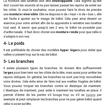
La monture des lunettes doit être
enveloppante
. Cela signifie qu’elle
doit couvrir les sourcils et ne pas laisser passer les rayons de soleil sur
les côtés. Si vous le souhaitez, vous pouvez faire le choix de prendre
une
monture réversible
. Elle ne dispose ni de « haut » ni de « bas », elle
est facile à ajuster sur le visage de bébé. Cela peut ainsi devenir un
exercice pour votre enfant afin de lui apprendre à remettre ses lunettes
tout seul. A savoir que jusqu’à ses 2 ans, le bébé ne possède pas
d’arête nasale. Il faut donc choisir une
monture ronde
pour que celle-ci
s’adapte à son nez.
4- Le poids
Il est préférable de choisir des modèles
hyper légers
pour éviter que
celles-ci pèsent trop sur le nez de bébé.
5- Les branches
Il existe plusieurs types de branches. Ils doivent être suffisamment
larges
pour bien tenir sur les côtés de la tête, mais aussi pour arrêter les
rayons obliques. En général, les branches ne sont pas trop recourbées
voire droites. Cela évite ainsi de faire mal aux oreilles fragiles de bébé.
Vous pouvez troquer les branches contre un élastique de maintient.
L’élastique de maintient, peut aider à maintenir les lunettes en place. Il
permet d’éviter de les perdre s’il bouge trop ou s’il se
baigne
par
exemple et peut remplacer les branches pour ne pas gêner bébé quand
celui-ci pose sa tête.