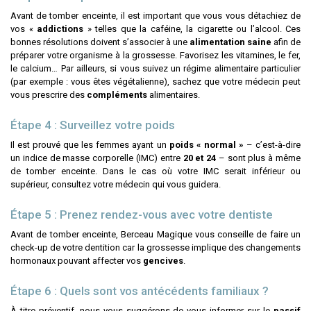
Avant de tomber enceinte, il est important que vous vous détachiez de
vos «
addictions
» telles que la caféine, la cigarette ou l’alcool. Ces
bonnes résolutions doivent s’associer à une
alimentation saine
afin de
préparer votre organisme à la grossesse. Favorisez les vitamines, le fer,
le calcium… Par ailleurs, si vous suivez un régime alimentaire particulier
(par exemple : vous êtes végétalienne), sachez que votre médecin peut
vous prescrire des
compléments
alimentaires.
Étape 4 : Surveillez votre poids
Il est prouvé que les femmes ayant un
poids « normal »
– c’est-à-dire
un indice de masse corporelle (IMC) entre
20 et 24
– sont plus à même
de tomber enceinte. Dans le cas où votre IMC serait inférieur ou
supérieur, consultez votre médecin qui vous guidera.
Étape 5 : Prenez rendez-vous avec votre dentiste
Avant de tomber enceinte, Berceau Magique vous conseille de faire un
check-up de votre dentition car la grossesse implique des changements
hormonaux pouvant affecter vos
gencives
.
Étape 6 : Quels sont vos antécédents familiaux ?
À titre préventif, nous vous suggérons de vous informer sur le
passif