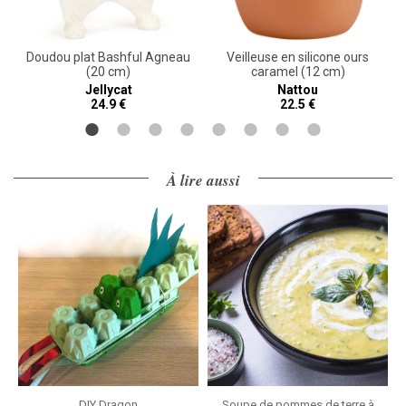
Doudou plat Bashful Agneau
Veilleuse en silicone ours
(20 cm)
caramel (12 cm)
Jellycat
Nattou
24.9 €
22.5 €
À lire aussi
DIY Dragon
Soupe de pommes de terre à