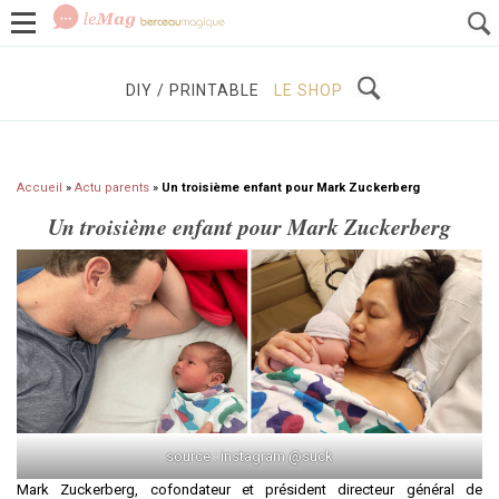
GROSSESSE
BÉBÉS / ENFANTS
À DÉCOUVRIR
DIY / PRINTABLE
LE SHOP
Accueil
»
Actu parents
»
Un troisième enfant pour Mark Zuckerberg
Un troisième enfant pour Mark Zuckerberg
source : instagram @suck
Mark Zuckerberg, cofondateur et président directeur général de