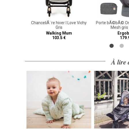
Sling Sand
ChanceliÃ¨re hiver I Love Vichy
Porte bÃ©bÃ© Omn
Gris
Mesh gris
ey
Walking Mum
Ergob
103.5 €
179.
À lire