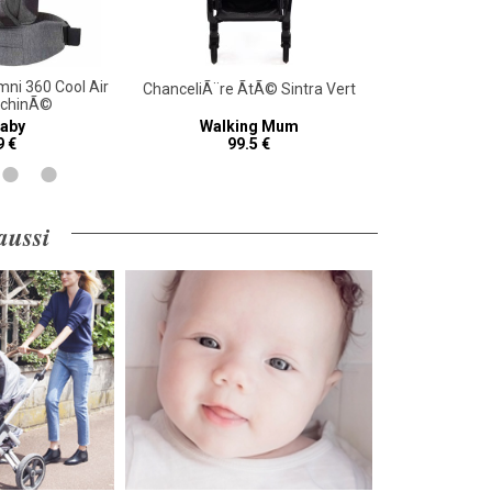
i 360 Cool Air
Porte bÃ©bÃ©
ChanceliÃ¨re ÃtÃ© Sintra Vert
 chinÃ©
Natu
aby
Walking Mum
Er
9 €
99.5 €
 aussi