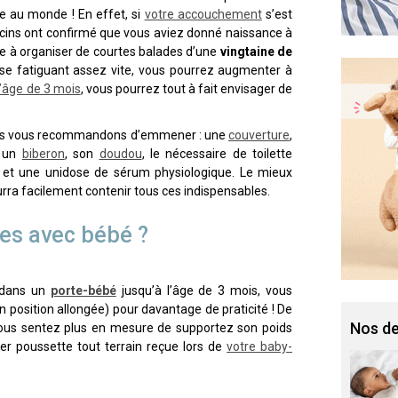
e au monde ! En effet, si
votre accouchement
s’est
cins ont confirmé que vous aviez donné naissance à
me à organiser de courtes balades d’une
vingtaine de
se fatiguant assez vite, vous pourrez augmenter à
l’âge de 3 mois
, vous pourrez tout à fait envisager de
nous vous recommandons d’emmener : une
couverture
,
, un
biberon
, son
doudou
, le nécessaire de toilette
s, et une unidose de sérum physiologique. Le mieux
urra facilement contenir tous ces indispensables.
es avec bébé ?
n dans un
porte-bébé
jusqu’à l’âge de 3 mois, vous
en position allongée) pour davantage de praticité ! De
Nos de
 vous sentez plus en mesure de supportez son poids
per poussette tout terrain reçue lors de
votre baby-