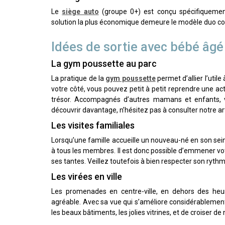
Le
siège auto
(groupe 0+) est conçu spécifiquement 
solution la plus économique demeure le modèle duo co
Idées de sortie avec bébé âgé
La gym poussette au parc
La pratique de la
gym poussette
permet d’allier l’utile
votre côté, vous pouvez petit à petit reprendre une act
trésor. Accompagnés d’autres mamans et enfants, v
découvrir davantage, n’hésitez pas à consulter notre art
Les visites familiales
Lorsqu’une famille accueille un nouveau-né en son sein, 
à tous les membres. Il est donc possible d’emmener vot
ses tantes. Veillez toutefois à bien respecter son rythm
Les virées en ville
Les promenades en centre-ville, en dehors des heur
agréable. Avec sa vue qui s’améliore considérablement
les beaux bâtiments, les jolies vitrines, et de croiser d