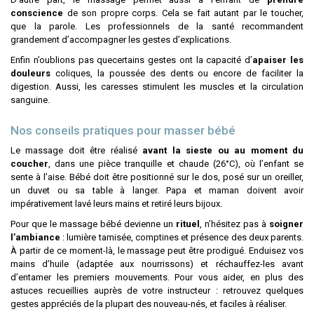
conscience
de son propre corps. Cela se fait autant par le toucher,
que la parole. Les professionnels de la santé recommandent
grandement d’accompagner les gestes d’explications.
Enfin n’oublions pas quecertains gestes ont la capacité d’
apaiser
les
douleurs
coliques, la poussée des dents ou encore de faciliter la
digestion. Aussi, les caresses stimulent les muscles et la circulation
sanguine.
Nos conseils pratiques pour masser bébé
Le massage doit être réalisé
avant la sieste ou au moment du
coucher
, dans une pièce tranquille et chaude (26°C), où l’enfant se
sente à l’aise. Bébé doit être positionné sur le dos, posé sur un oreiller,
un duvet ou sa table à langer. Papa et maman doivent avoir
impérativement lavé leurs mains et retiré leurs bijoux.
Pour que le massage bébé devienne un
rituel
, n’hésitez pas à
soigner
l’ambiance
: lumière tamisée, comptines et présence des deux parents.
À partir de ce moment-là, le massage peut être prodigué. Enduisez vos
mains d’huile (adaptée aux nourrissons) et réchauffez-les avant
d’entamer les premiers mouvements. Pour vous aider, en plus des
astuces recueillies auprès de votre instructeur : retrouvez quelques
gestes appréciés de la plupart des nouveau-nés, et faciles à réaliser.