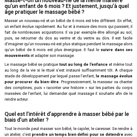
Masse-t-on un nouveau-né de la même manière
qu’un enfant de 6 mois ? Et justement, jusqu’à quel
âge pratiquer le massage bébé ?
Masser un nouveau-né et un bébé de 6 mois est très différent. En effet,
un enfant évolue rapidement. Au fur et à mesure des mois qui passent, il
fait de nombreuses acquisitions. Il va par exemple être allongé au sol,
puis, se retourner du dos au ventre et du ventre au dos. Il est facile
d’imaginer qu’un nouveau-né est plus statique pendant le massage alors
qu’un bébé de 6 mois est plus énergique. Il faut le
suivre dans ses
mouvements
et adapter son massage.
Le massage bébé se pratique
tout au long de l’enfance
et même tout
au long de la vie si le rituel s’est instauré suffisamment tôt. A chaque
stade de développement par lequel passe l’enfant,
le massage évolue
pour procurer du bien-être
. Progressivement, le masseur va chanter
des comptines, puis « raconter une histoire » sur les parties du corps
massées de l’enfant, lui demander quel massage il souhaite afin de le
rendre acteur.
Quel est l’intérêt d’apprendre à masser bébé par le
biais d’un atelier ?
Tout le monde peut masser son bébé, le cajoler, le caresser. Se rendre à
un atelier, c’est
prendre un temps bien défini pour se détendre
avec