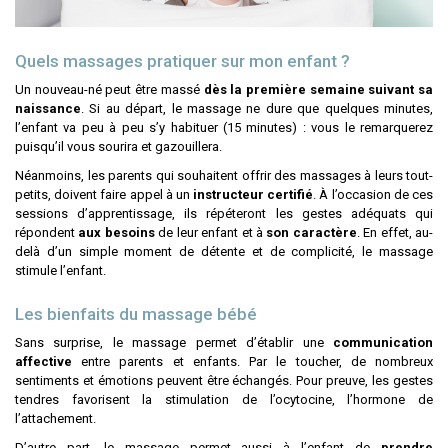
Quels massages pratiquer sur mon enfant ?
Un nouveau-né peut être massé
dès la première semaine suivant sa
naissance
. Si au départ, le massage ne dure que quelques minutes,
l’enfant va peu à peu s’y habituer (15 minutes) : vous le remarquerez
puisqu’il vous sourira et gazouillera.
Néanmoins, les parents qui souhaitent offrir des massages à leurs tout-
petits, doivent faire appel à un
instructeur certifié
.
À l’occasion de ces
sessions d’apprentissage, ils répéteront les gestes adéquats qui
répondent
aux besoins
de leur enfant et à
son caractère
. En effet, au-
delà d’un simple moment de détente et de complicité, le massage
stimule l’enfant.
Les bienfaits du massage bébé
Sans surprise, le massage permet d’établir une
communication
affective
entre parents et enfants. Par le toucher, de nombreux
sentiments et émotions peuvent être échangés. Pour preuve, les gestes
tendres favorisent la stimulation de l’ocytocine, l’hormone de
l’attachement.
D’autre part, le massage permet aussi à l’enfant de
prendre