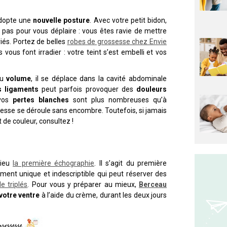
adopte une
nouvelle posture
. Avec votre petit bidon,
st pas pour vous déplaire : vous êtes ravie de mettre
riés. Portez de belles
robes de grossesse chez Envie
 vous font irradier : votre teint s’est embelli et vos
du
volume
, il se déplace dans la cavité abdominale
s ligaments
peut parfois provoquer des
douleurs
 vos
pertes blanches
sont plus nombreuses qu’à
sesse se déroule sans encombre. Toutefois, si jamais
de couleur, consultez !
lieu
la première échographie
. Il s’agit du première
ent unique et indescriptible qui peut réserver des
 triplés
. Pour vous y préparer au mieux,
Berceau
votre ventre
à l’aide du crème, durant les deux jours