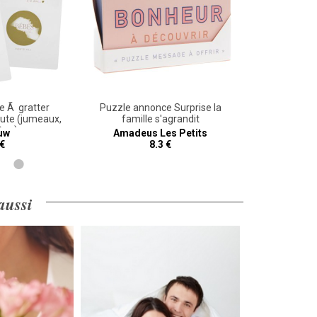
e Ã gratter
Puzzle annonce Surprise la
Carte ann
te (jumeaux,
famille s'agrandit
BÃ©bÃ
s...)
uw
Amadeus Les Petits
 €
8.3 €
 aussi