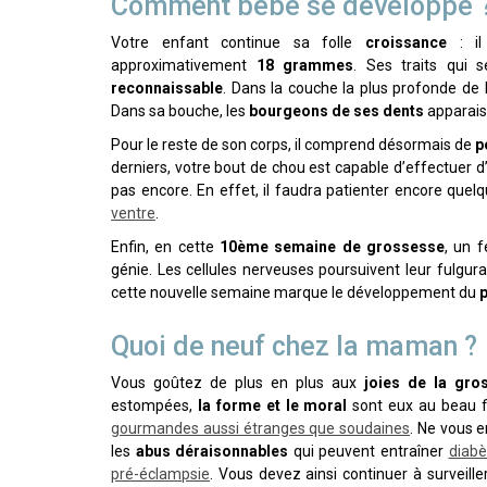
Comment bébé se développe 
Votre enfant continue sa folle
croissance
: il
approximativement
18 grammes
. Ses traits qui 
reconnaissable
. Dans la couche la plus profonde de 
Dans sa bouche, les
bourgeons de ses dents
apparaiss
Pour le reste de son corps, il comprend désormais de
p
derniers, votre bout de chou est capable d’effectuer 
pas encore. En effet, il faudra patienter encore que
ventre
.
Enfin, en cette
10ème semaine de grossesse
, un f
génie. Les cellules nerveuses poursuivent leur fulgur
cette nouvelle semaine marque le développement du
Quoi de neuf chez la maman ?
Vous goûtez de plus en plus aux
joies de la gro
estompées,
la forme et le moral
sont eux au beau fi
gourmandes aussi étranges que soudaines
. Ne vous e
les
abus déraisonnables
qui peuvent entraîner
diabè
pré-éclampsie
. Vous devez ainsi continuer à surveille