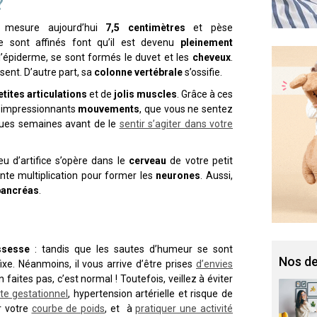
?
 mesure aujourd’hui
7,5 centimètres
et pèse
se sont affinés font qu’il est devenu
pleinement
l’épiderme, se sont formés le duvet et les
cheveux
.
ent. D’autre part, sa
colonne vertébrale
s’ossifie.
etites articulations
et de
jolis muscles
. Grâce à ces
d’impressionnants
mouvements
, que vous ne sentez
lques semaines avant de le
sentir s’agiter dans votre
eu d’artifice s’opère dans le
cerveau
de votre petit
ante multiplication pour former les
neurones
. Aussi,
pancréas
.
ssesse
: tandis que les sautes d’humeur se sont
Nos de
xe. Néanmoins, il vous arrive d’être prises
d’envies
n faites pas, c’est normal ! Toutefois, veillez à éviter
te gestationnel
, hypertension artérielle et risque de
r votre
courbe de poids
, et à
pratiquer une activité