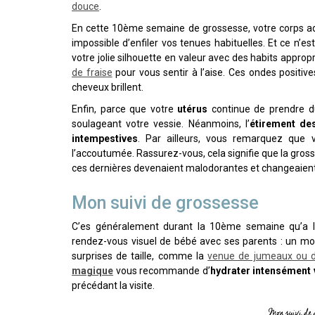
douce
.
En cette 10ème semaine de grossesse, votre corps 
impossible d’enfiler vos tenues habituelles. Et ce n’e
votre jolie silhouette en valeur avec des habits approp
de fraise
pour vous sentir à l’aise. Ces ondes positives
cheveux brillent.
Enfin, parce que votre
utérus
continue de prendre 
soulageant votre vessie. Néanmoins, l’
étirement de
intempestives
. Par ailleurs, vous remarquez que
l’accoutumée. Rassurez-vous, cela signifie que la gros
ces dernières devenaient malodorantes et changeaient 
Mon suivi de grossesse
C’es généralement durant la 10ème semaine qu’a 
rendez-vous visuel de bébé avec ses parents : un mom
surprises de taille, comme la
venue de jumeaux ou de
magique
vous recommande d’
hydrater intensément 
précédant la visite.