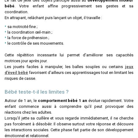
Le fait de jeter des objets participe aussi au
développement moteur
bébé
. Votre enfant affine progressivement ses gestes et sa
coordination.
En attrapant, relâchant puis lançant un objet, il travaille :
sa motricité fine ;
la coordination œil-main ;
la force de préhension ;
le contrôle de ses mouvements.
Cette répétition incessante lui permet d’améliorer ses capacités
motrices jour après jour.
Les jouets faciles à manipuler, les balles souples ou certains
jeux
d’éveil bébé
favorisent d’ailleurs ces apprentissages tout en limitant les
risques de casse.
Bébé teste-t-il les limites ?
Autour de 1 an, le
comportement bébé 1 an
évolue rapidement. Votre
enfant commence aussi à comprendre qu’il peut provoquer des
réactions chez les adultes.
Lorsqu’il jette sa cuillère et vous regarde immédiatement, il ne cherche
pas forcément à désobéir. Il observe surtout votre réponse et découvre
les interactions sociales. Cette phase fait partie de son développement
émotionnel et relationnel.