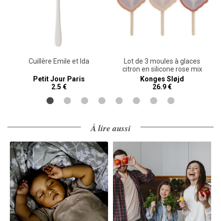
y
Cuillère Emile et Ida
Lot de 3 moules à glaces
citron en silicone rose mix
Petit Jour Paris
Konges Sløjd
2.5 €
26.9 €
À lire aussi