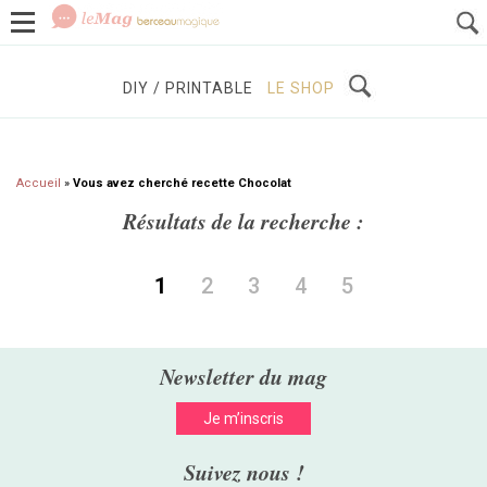
GROSSESSE
BÉBÉS / ENFANTS
À DÉCOUVRIR
DIY / PRINTABLE
LE SHOP
Accueil
»
Vous avez cherché recette Chocolat
Résultats de la recherche :
1
2
3
4
5
Newsletter du mag
Je m’inscris
Suivez nous !