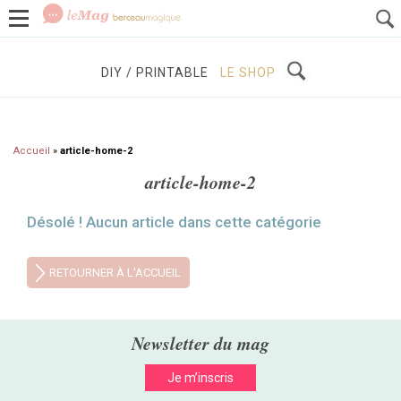
GROSSESSE
BÉBÉS / ENFANTS
À DÉCOUVRIR
DIY / PRINTABLE
LE SHOP
Accueil
»
article-home-2
article-home-2
Désolé ! Aucun article dans cette catégorie
RETOURNER À L'ACCUEIL
Newsletter du mag
Je m’inscris