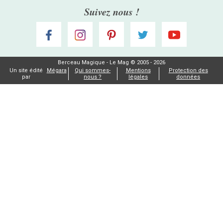
Suivez nous !
Berceau Magique - Le Mag © 2005 - 2026
Un site édité
Mégara
Qui sommes-
Mentions
Protection des
par
nous ?
légales
données